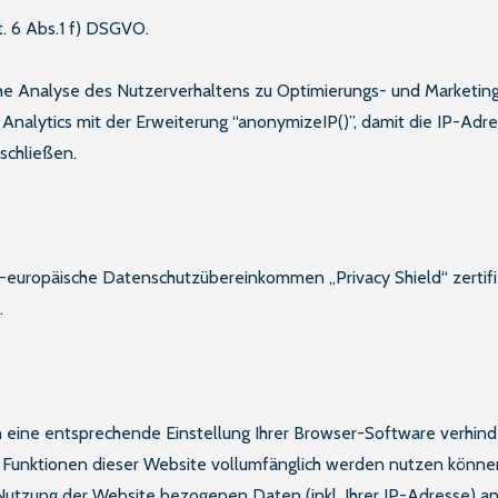
t. 6 Abs.1 f) DSGVO.
ische Analyse des Nutzerverhaltens zu Optimierungs- und Marketi
nalytics mit der Erweiterung “anonymizeIP()”, damit die IP-Adre
schließen.
S-europäische Datenschutzübereinkommen „Privacy Shield“ zertifiz
.
 eine entsprechende Einstellung Ihrer Browser-Software verhinder
e Funktionen dieser Website vollumfänglich werden nutzen können
 Nutzung der Website bezogenen Daten (inkl. Ihrer IP-Adresse) a